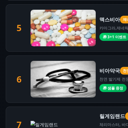
맥스비아
제
5
카마그라,제네릭 
🎁 3+1 이벤트
비아약국
천
6
천연 발기제 전문
🎁 샘플 증정
릴게임랜드
7
체리마스터, 바다