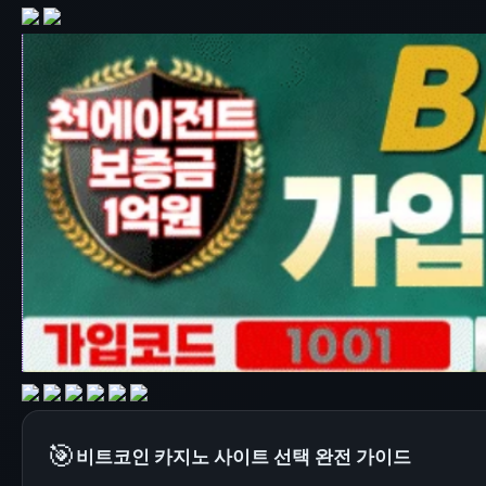
🎯
비트코인 카지노 사이트 선택 완전 가이드