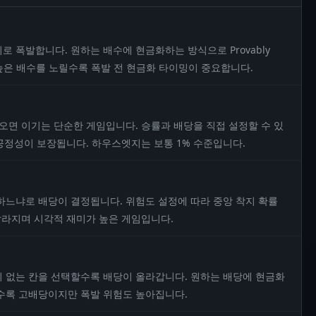
위로 폭발합니다. 원하는 배수에 현금화하는 방식으로 Provably
 높은 배수를 노릴수록 폭발 전 현금화 타이밍이 중요합니다.
오면 이기는 단순한 게임입니다. 승률과 배당을 직접 설정할 수 있
완전한 공정성이 보장됩니다. 하우스엣지는 보통 1% 수준입니다.
하느냐로 배당이 결정됩니다. 위험도 설정에 따라 중앙 착지 확률
 달라지며 시각적 재미가 높은 게임입니다.
 없는 칸을 선택할수록 배당이 올라갑니다. 원하는 배당에 현금화
수록 고배당이지만 폭발 위험도 높아집니다.