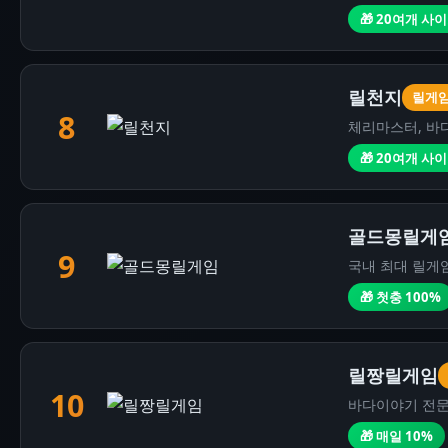
🎁 20여개 
릴천지
릴게
8
체리마스터, 바다
🎁 20여개 
골드몽릴게
9
국내 최대 릴게
🎁 첫충 100%
릴짱릴게임
10
바다이야기 전문!
🎁 매일 10%