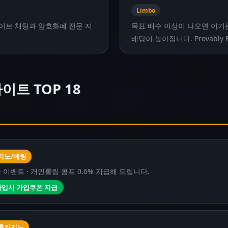
Limbo
라이브 채팅과 암호화폐 전문 지
목표 배수 이상이 나오면 이기
배당이 높아집니다. Provabl
트 TOP 18
지노/베팅
이벤트 · 개인롤링 콤프 0.6% 지급해 드립니다.
 가입시 가입쿠폰 지급
롯카지노