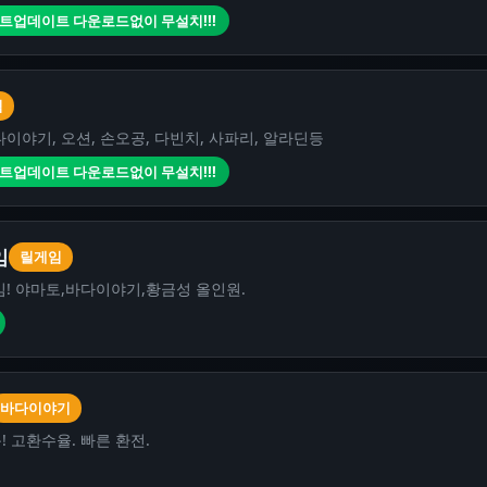
사이트업데이트 다운로드없이 무설치!!!
임
이야기, 오션, 손오공, 다빈치, 사파리, 알라딘등
사이트업데이트 다운로드없이 무설치!!!
임
릴게임
임! 야마토,바다이야기,황금성 올인원.
바다이야기
 고환수율. 빠른 환전.