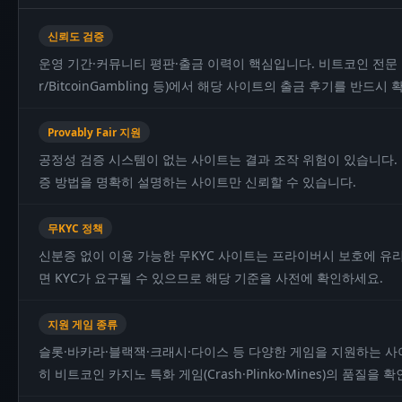
신뢰도 검증
운영 기간·커뮤니티 평판·출금 이력이 핵심입니다. 비트코인 전문 커
r/BitcoinGambling 등)에서 해당 사이트의 출금 후기를 반드시
Provably Fair 지원
공정성 검증 시스템이 없는 사이트는 결과 조작 위험이 있습니다. Pro
증 방법을 명확히 설명하는 사이트만 신뢰할 수 있습니다.
무KYC 정책
신분증 없이 이용 가능한 무KYC 사이트는 프라이버시 보호에 유리
면 KYC가 요구될 수 있으므로 해당 기준을 사전에 확인하세요.
지원 게임 종류
슬롯·바카라·블랙잭·크래시·다이스 등 다양한 게임을 지원하는 사
히 비트코인 카지노 특화 게임(Crash·Plinko·Mines)의 품질을 