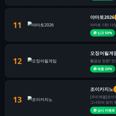
야마토2026
11
야마토 1위! 다
🎁 신규 50%
오징어릴게
12
황금성 전문! 안
🎁 매충 20%
조이카지노
13
[우리계열]조이카지노
그녀와의 잊지 
🎁 상시 이벤트