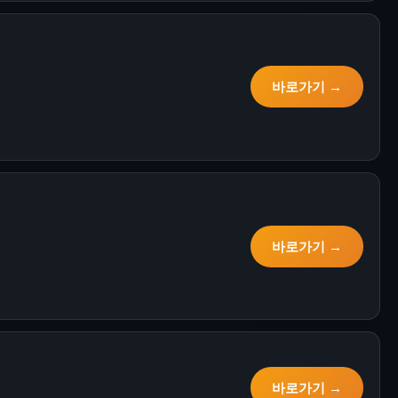
바로가기 →
바로가기 →
바로가기 →