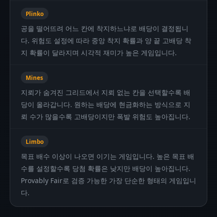
Plinko
공을 떨어뜨려 어느 칸에 착지하느냐로 배당이 결정됩니
다. 위험도 설정에 따라 중앙 착지 확률과 양 끝 고배당 착
지 확률이 달라지며 시각적 재미가 높은 게임입니다.
Mines
지뢰가 숨겨진 그리드에서 지뢰 없는 칸을 선택할수록 배
당이 올라갑니다. 원하는 배당에 현금화하는 방식으로 지
뢰 수가 많을수록 고배당이지만 폭발 위험도 높아집니다.
Limbo
목표 배수 이상이 나오면 이기는 게임입니다. 높은 목표 배
수를 설정할수록 당첨 확률은 낮지만 배당이 높아집니다.
Provably Fair로 검증 가능한 가장 단순한 형태의 게임입니
다.