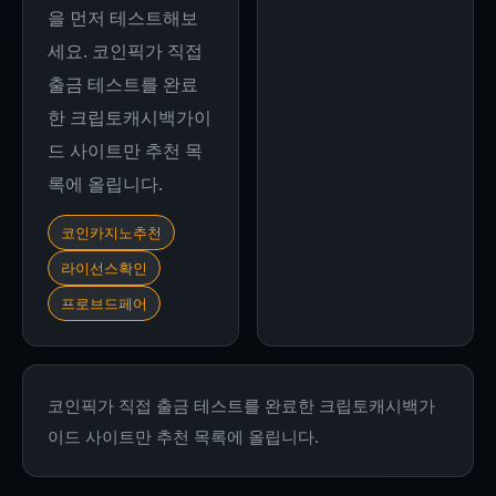
을 먼저 테스트해보
세요. 코인픽가 직접
출금 테스트를 완료
한 크립토캐시백가이
드 사이트만 추천 목
록에 올립니다.
코인카지노추천
라이선스확인
프로브드페어
코인픽가 직접 출금 테스트를 완료한 크립토캐시백가
이드 사이트만 추천 목록에 올립니다.