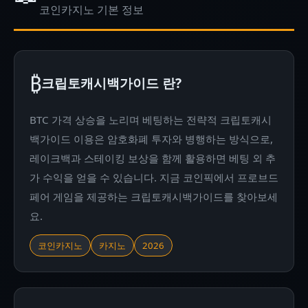
코인카지노 기본 정보
₿
크립토캐시백가이드 란?
BTC 가격 상승을 노리며 베팅하는 전략적 크립토캐시
백가이드 이용은 암호화폐 투자와 병행하는 방식으로,
레이크백과 스테이킹 보상을 함께 활용하면 베팅 외 추
가 수익을 얻을 수 있습니다. 지금 코인픽에서 프로브드
페어 게임을 제공하는 크립토캐시백가이드를 찾아보세
요.
코인카지노
카지노
2026