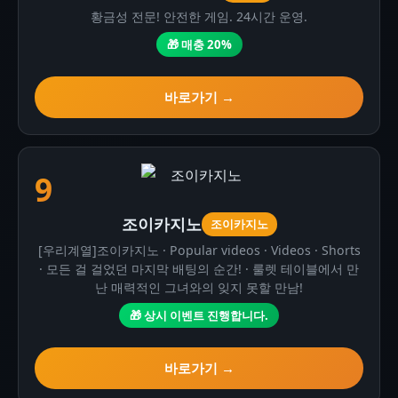
황금성 전문! 안전한 게임. 24시간 운영.
🎁 매충 20%
바로가기 →
9
조이카지노
조이카지노
[우리계열]조이카지노 · Popular videos · Videos · Shorts
· 모든 걸 걸었던 마지막 배팅의 순간! · 룰렛 테이블에서 만
난 매력적인 그녀와의 잊지 못할 만남!
🎁 상시 이벤트 진행합니다.
바로가기 →