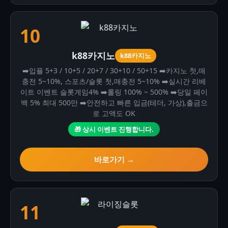
10
k88카지노
k88카지노
➡️입플 5+3 / 10+5 / 20+7 / 30+10 / 50+15 ➡️카지노 첫,매
충전 5~10%, 스포츠/슬롯 첫,매충전 5~10% ➡️실시간 리베
이트 이벤트 슬롯게임4% ➡️롤링 100% ~ 500% ➡️당일 페이
백 5% 최대 500만 ➡️안전하고 빠른 입금(테더, 가상),출금으
로 고액도 OK
🎁 상시 이벤트 진행합니다.
바로가기 →
11