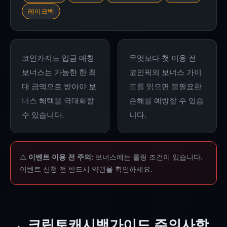
레이크백
코인카지노 입금 매칭
무엇보다 첫 이용 전
보너스는 가능한 한 최
코인픽의 보너스 가이
대 금액으로 받아야 보
드를 읽으면 불필요한
너스 혜택을 극대화할
손해를 예방할 수 있습
수 있습니다.
니다.
⚠️
이벤트 이용 전 주의:
보너스에는 롤링 조건이 있습니다.
이벤트 신청 전 반드시 약관을 확인하세요.
크립토캐시백가이드 주의사항