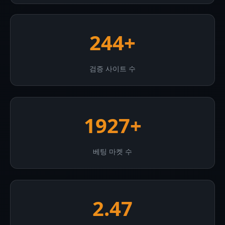
244+
검증 사이트 수
1927+
베팅 마켓 수
2.47