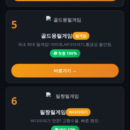
5
골드몽릴게임
릴게임
국내 최대 릴게임! 야마토,바다이야기,황금성 올인원.
🎁 첫충 100%
바로가기 →
6
릴짱릴게임
바다이야기
바다이야기 전문! 고환수율. 빠른 환전.
🎁 매일 10%