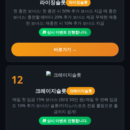
라이징슬롯
라이징슬롯
첫 충전 보너스: 첫 충전 시 50% 추가 보너스 지급 매 충전
보너스: 충전할 때마다 20% 추가 보너스 제공 무제한 재충
전 보너스: 재충전 시 10% 추가 보너스 지급
🎁 상시 이벤트 진행합니다.
바로가기 →
12
크레이지슬롯
크레이지슬롯
매일 첫 입금 15% 보너스 (최대 50만 원) 매일 두 번째 입금
도 10% 추가 보너스! 슬롯/카지노/스포츠 전용 롤링으로 출
금까지 쉽게!
🎁 상시 이벤트 진행합니다.