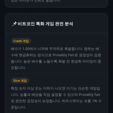
있는 사이트가 신뢰도 높습니다.
📌
비트코인 특화 게임 완전 분석
Crash 게임
배수가 1.00에서 시작해 무작위로 폭발합니다. 원하는 배
수에 현금화하는 방식으로 Provably Fair로 공정성이 검증
됩니다. 높은 배수를 노릴수록 폭발 전 현금화 타이밍이 중
요합니다.
Dice 게임
특정 숫자 이상 또는 이하가 나오면 이기는 단순한 게임입
니다. 승률과 배당을 직접 설정할 수 있으며 Provably Fair
로 완전한 공정성이 보장됩니다. 하우스엣지는 보통 1% 수
준입니다.