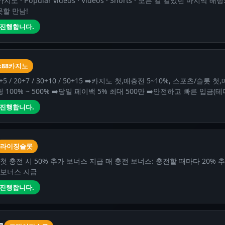
 · Popular videos · Videos · Shorts · 모든 걸 걸었던 마지
못할 만남!
 진행합니다.
k88카지노
10+5 / 20+7 / 30+10 / 50+15 ➡️카지노 첫,매충전 5~10%, 스포츠/
 100% ~ 500% ➡️당일 페이백 5% 최대 500만 ➡️안전하고 빠른 입금(
 진행합니다.
라이징슬롯
 첫 충전 시 50% 추가 보너스 지급 매 충전 보너스: 충전할 때마다 20%
가 보너스 지급
 진행합니다.