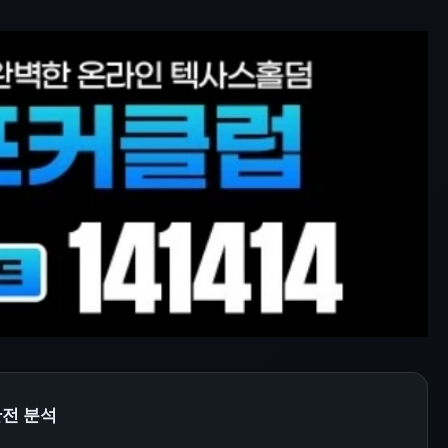
완전 분석