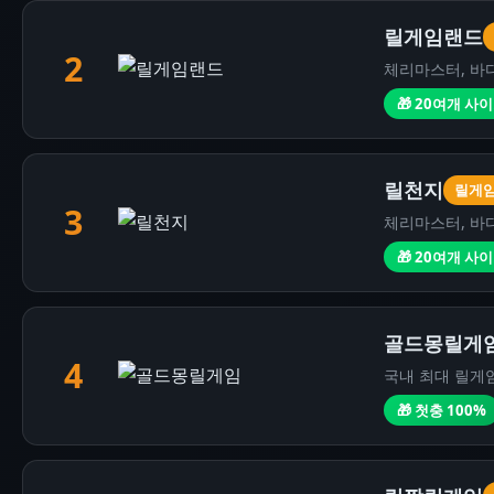
릴게임랜드
2
체리마스터, 바다
🎁 20여개 
릴천지
릴게
3
체리마스터, 바다
🎁 20여개 
골드몽릴게
4
국내 최대 릴게
🎁 첫충 100%