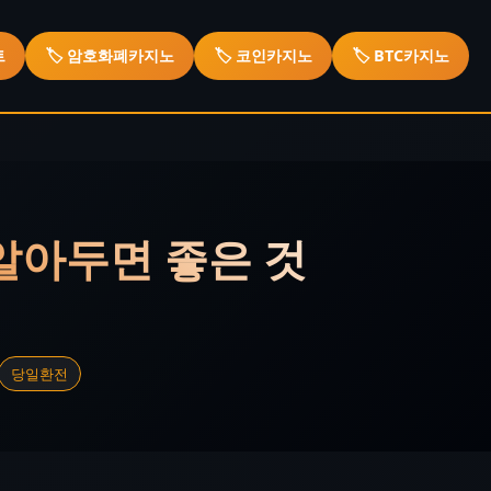
트
🏷️ 암호화폐카지노
🏷️ 코인카지노
🏷️ BTC카지노
 알아두면 좋은 것
당일환전