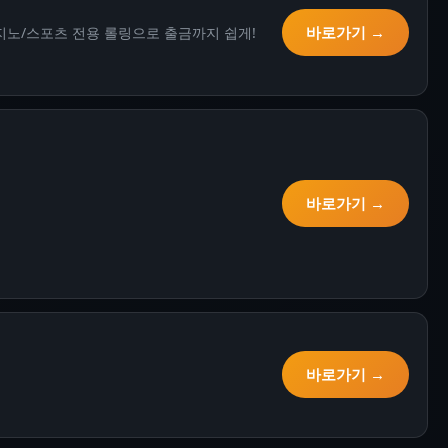
바로가기 →
/카지노/스포츠 전용 롤링으로 출금까지 쉽게!
바로가기 →
바로가기 →