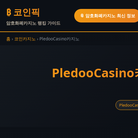
₿ 코인픽
📎 암호화폐카지노 최신 정보
암호화폐카지노 랭킹 가이드
홈
›
코인카지노
› PledooCasino카지노
PledooCas
PledooC