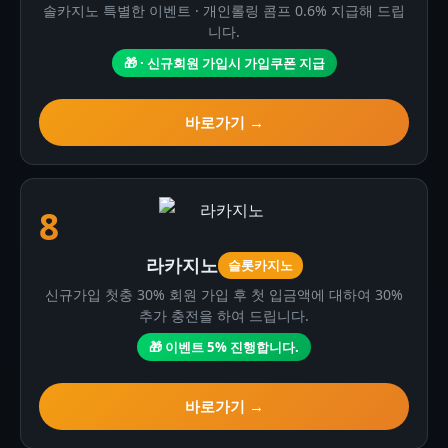
솔카지노 특별한 이벤트 · 개인롤링 콤프 0.6% 지급해 드립
니다.
🎁 · 신규회원 가입시 가입쿠폰 지급
바로가기 →
8
라카지노
슬롯카지노
신규가입 첫충 30% 회원 가입 후 첫 입금액에 대하여 30%
추가 충전을 하여 드립니다.
🎁 이벤트 5% 진행합니다.
바로가기 →