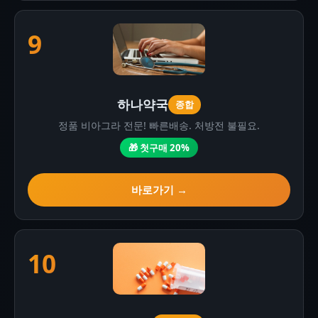
9
하나약국
종합
정품 비아그라 전문! 빠른배송. 처방전 불필요.
🎁 첫구매 20%
바로가기 →
10