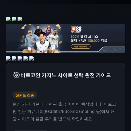
🎯
비트코인 카지노 사이트 선택 완전 가이드
신뢰도 검증
운영 기간·커뮤니티 평판·출금 이력이 핵심입니다. 비트코
인 전문 커뮤니티(Reddit r/BitcoinGambling 등)에서 해
당 사이트의 출금 후기를 반드시 확인하세요.