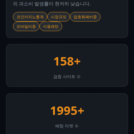
의 과소비 발생률이 현저히 낮습니다.
코인카지노통계
시장규모
암호화폐비중
모바일비중
이용패턴
158+
검증 사이트 수
1995+
베팅 마켓 수