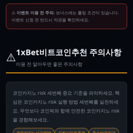
⚠️
이벤트 이용 전 주의:
보너스에는 롤링 조건이 있습니다.
이벤트 신청 전 반드시 약관을 확인하세요.
1xBet비트코인추천 주의사항
⚠️
이용 전 알아두면 좋은 주의사항
코인카지노 risk 세번째 중요 기준을 파악하세요. 핵
심은 코인카지노 risk 실행 방법 세번째를 실천하세
요. 무엇보다 코인픽와 함께 안전한 코인카지노 risk
을 경험해보세요.
코인카지노사기예방
가짜사이트주의
주소바꿔치기