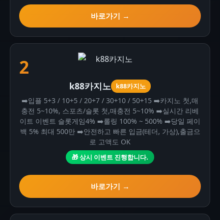
바로가기 →
2
k88카지노
k88카지노
➡️입플 5+3 / 10+5 / 20+7 / 30+10 / 50+15 ➡️카지노 첫,매
충전 5~10%, 스포츠/슬롯 첫,매충전 5~10% ➡️실시간 리베
이트 이벤트 슬롯게임4% ➡️롤링 100% ~ 500% ➡️당일 페이
백 5% 최대 500만 ➡️안전하고 빠른 입금(테더, 가상),출금으
로 고액도 OK
🎁 상시 이벤트 진행합니다.
바로가기 →