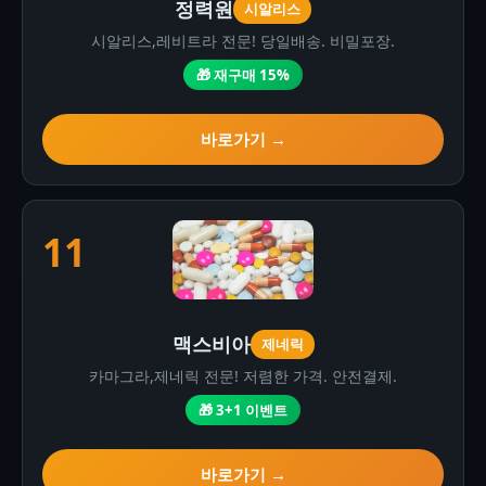
정력원
시알리스
시알리스,레비트라 전문! 당일배송. 비밀포장.
🎁 재구매 15%
바로가기 →
11
맥스비아
제네릭
카마그라,제네릭 전문! 저렴한 가격. 안전결제.
🎁 3+1 이벤트
바로가기 →