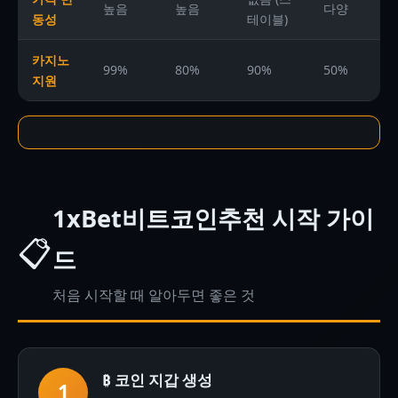
높음
높음
다양
동성
테이블)
카지노
99%
80%
90%
50%
지원
1xBet비트코인추천 시작 가이
📋
드
처음 시작할 때 알아두면 좋은 것
₿ 코인 지갑 생성
1