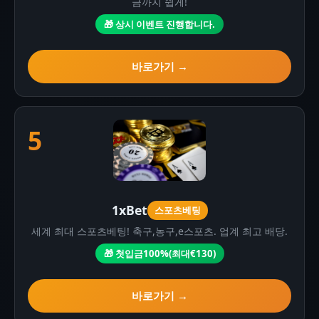
금까지 쉽게!
🎁 상시 이벤트 진행합니다.
바로가기 →
5
1xBet
스포츠베팅
세계 최대 스포츠베팅! 축구,농구,e스포츠. 업계 최고 배당.
🎁 첫입금100%(최대€130)
바로가기 →